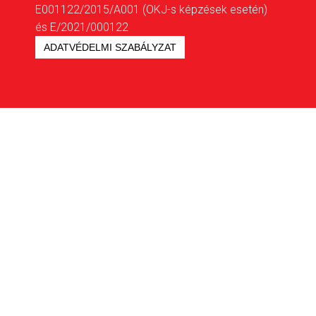
E001122/2015/A001 (OKJ-s képzések esetén)
és E/2021/000122
ADATVÉDELMI SZABÁLYZAT