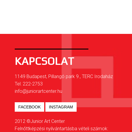
KAPCSOLAT
1149 Budapest, Pillangó park 9., TERC Irodaház
Tel: 222-2753
info@juniorartcenter.hu
FACEBOOK
INSTAGRAM
2012 ©Junior Art Center
Felnőttképzési nyilvántartásba vételi számok: