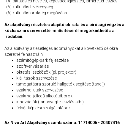
(4) oktatás és nevelés, képességfejlesztés, ismeretterjesztés
(5) kulturális tevékenység
(6) kulturális örökség megóvása
Az alapítvány részletes alapító okirata és a bírósági végzés a
közhasznú szervezetté minősítéséről megtekinthető az
irodában.
Az alapítvány az esetleges adományokat a következő célokra
szeretné felhasználni:
számítógép-park fejlesztése
szoftver vásárlás
oktatási eszközök (pl. projektor)
kiállítások szervezése
támogatásra szoruló hallgatók segítése (tandíj)
szakmai utak szervezése
szakmai jellegű alkotótáborok
innovációk (tananyagfejlesztés stb.)
felnőttképzési szolgáltatások
Az Nivo Art Alapítvány számlaszáma: 11714006 - 20407416