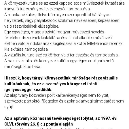
A környezetkultúra és az ezzel kapcsolatos művészetek kutatására
irányuló tudományos tevékenység támogatása.
A munkanélküliek, illetve bármilyen szempontból hátrányos
helyzetűek, vagy pályakezdők szakmai nevelésében, képzésében
való részvételének elősegítése.
Egy egységes, magas szintű magyar művészeti nevelés
feltételrendszerének kialakítása és a fiatal alkotók művészeti
életben való elindulásának segítése és alkotói feltételrendszerének
kialakítása, támogatása.
A vizuális kultúra széles körben való terjesztése és támogatása.
A hazai vizuális- és környezetkultúra egységes európai szintű
minőségbiztosítása.
Hisszük, hogy tárgyi környezetünk minősége része vizuális
kultúránknak, és ez a személyes környezet iránti
igényességgel kezdődik.
Az alapítvány közvetlen politikai tevékenységet nem folytat,
szervezete pártoktól független és azoknak anyagi támogatást nem
nyújt.
Az alapítvány közhasznú tevékenységet folytat, az 1997. évi
CLVI. törvény 26. § c.) pontja alapján