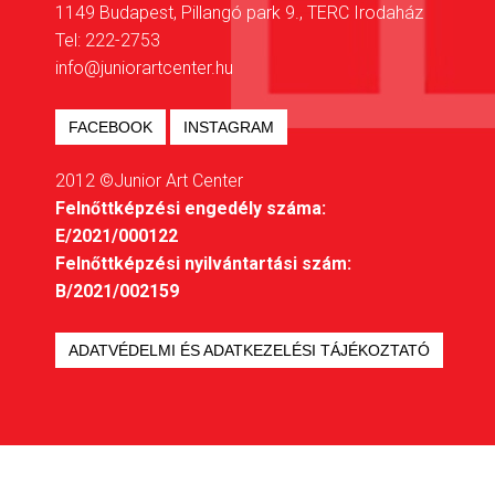
1149 Budapest, Pillangó park 9., TERC Irodaház
Tel: 222-2753
info@juniorartcenter.hu
FACEBOOK
INSTAGRAM
2012 ©Junior Art Center
Felnőttképzési engedély száma:
E/2021/000122
Felnőttképzési nyilvántartási szám:
B/2021/002159
ADATVÉDELMI ÉS ADATKEZELÉSI TÁJÉKOZTATÓ