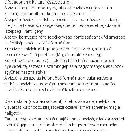
elfogadottan a kultúra részévé váljon.
A vizualítás (látásmód, nyelv, kifejező eszközök), (a vizuális
kultúra) elfogadottan a kultúra részévé váljon.
A képzőművészet mellett az építészet, az iparművészet, a design
megismertetése, szükségességének természetes elfogadása, a
"szépség" iránti igény.
A tárgyi környezet iránti fogékonyság, fontosságának felismerése,
az ítélőképesség, az ízlés formálása.
Kreatív szemléletmód, gondolkodás (kreativitás), az alkotó,
teremtőkészség fejlesztése, (tárgyformáló képesség).
Különböző generációk (fiatalok és felnőttek) vizuális kifejező
nyelvének fejlesztése a számítógép és a hagyományos eszközök
együttes használatával.
A vizuális ábrázolás különböző formáinak megismerése, a
verbális nyelvhez hasonlóan, mindennapos kommunikációs
eszközzé válhat, mely közérthető közlésekre képes.
Olyan iskola, (oktatási központ) létrehozása a cél, melyben a
vizualitás különböző kifejezőeszközeivel ismerkedhetnek meg a
hallgatók.
Tanulmányaik során elsajátíthatják annak nyelvét, a legkorszerűbb
számítógépes megoldások mellett a hagyományos manuális
eszközöket is, például: rajz, festés, formaképzés, makett,