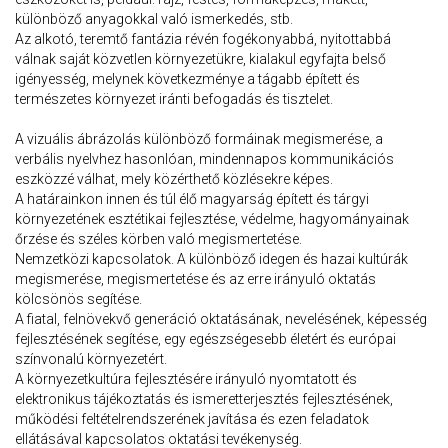
különböző anyagokkal való ismerkedés, stb.
Az alkotó, teremtő fantázia révén fogékonyabbá, nyitottabbá
válnak saját közvetlen környezetükre, kialakul egyfajta belső
igényesség, melynek következménye a tágabb épített és
természetes környezet iránti befogadás és tisztelet.
A vizuális ábrázolás különböző formáinak megismerése, a
verbális nyelvhez hasonlóan, mindennapos kommunikációs
eszközzé válhat, mely közérthető közlésekre képes.
A határainkon innen és túl élő magyarság épített és tárgyi
környezetének esztétikai fejlesztése, védelme, hagyományainak
őrzése és széles körben való megismertetése.
Nemzetközi kapcsolatok. A különböző idegen és hazai kultúrák
megismerése, megismertetése és az erre irányuló oktatás
kölcsönös segítése.
A fiatal, felnövekvő generáció oktatásának, nevelésének, képesség
fejlesztésének segítése, egy egészségesebb életért és európai
színvonalú környezetért.
A környezetkultúra fejlesztésére irányuló nyomtatott és
elektronikus tájékoztatás és ismeretterjesztés fejlesztésének,
működési feltételrendszerének javítása és ezen feladatok
ellátásával kapcsolatos oktatási tevékenység.