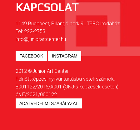
KAPCSOLAT
1149 Budapest, Pillangó park 9., TERC Irodaház
Tel: 222-2753
info@juniorartcenter.hu
FACEBOOK
INSTAGRAM
2012 ©Junior Art Center
Felnőttképzési nyilvántartásba vételi számok:
E001122/2015/A001 (OKJ-s képzések esetén)
és E/2021/000122
ADATVÉDELMI SZABÁLYZAT