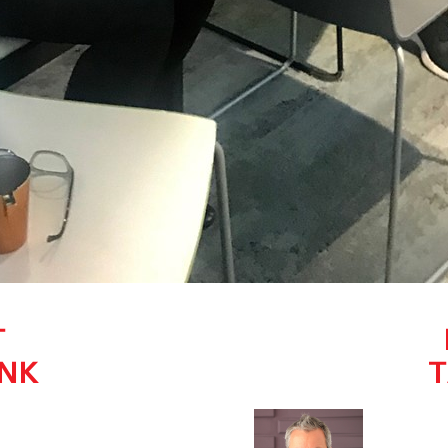
T
NK
T