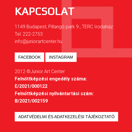
KAPCSOLAT
1149 Budapest, Pillangó park 9., TERC Irodaház
Tel: 222-2753
info@juniorartcenter.hu
FACEBOOK
INSTAGRAM
2012 ©Junior Art Center
Felnőttképzési engedély száma:
E/2021/000122
Felnőttképzési nyilvántartási szám:
B/2021/002159
ADATVÉDELMI ÉS ADATKEZELÉSI TÁJÉKOZTATÓ