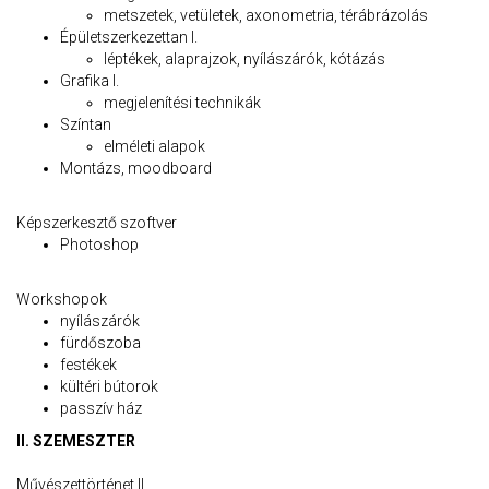
metszetek, vetületek, axonometria, térábrázolás
Épületszerkezettan I.
léptékek, alaprajzok, nyílászárók, kótázás
Grafika I.
megjelenítési technikák
Színtan
elméleti alapok
Montázs, moodboard
Képszerkesztő szoftver
Photoshop
Workshopok
nyílászárók
fürdőszoba
festékek
kültéri bútorok
passzív ház
II. SZEMESZTER
Művészettörténet II.