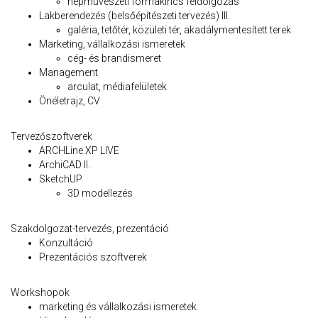
népművészeti formakincs feldolgozás
Lakberendezés (belsőépítészeti tervezés) III.
galéria, tetőtér, közületi tér, akadálymentesített terek
Marketing, vállalkozási ismeretek
cég- és brandismeret
Management
arculat, médiafelületek
Önéletrajz, CV
Tervezőszoftverek
ARCHLine.XP LIVE
ArchiCAD II.
SketchUP
3D modellezés
Szakdolgozat-tervezés, prezentáció
Konzultáció
Prezentációs szoftverek
Workshopok
marketing és vállalkozási ismeretek