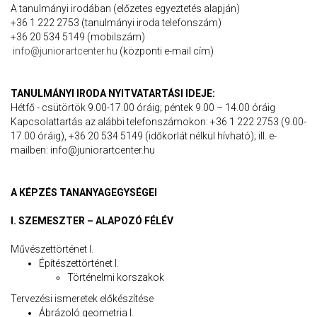
A tanulmányi irodában (előzetes egyeztetés alapján)
+36 1 222 2753 (tanulmányi iroda telefonszám)
+36 20 534 5149 (mobilszám)
info@juniorartcenter.hu
(központi e-mail cím)
TANULMÁNYI IRODA NYITVATARTÁSI IDEJE:
Hétfő - csütörtök 9.00-17.00 óráig; péntek 9.00 – 14.00 óráig
Kapcsolattartás az alábbi telefonszámokon: +36 1 222 2753 (9.00-
17.00 óráig), +36 20 534 5149 (időkorlát nélkül hívható); ill. e-
mailben: info@juniorartcenter.hu
A KÉPZÉS TANANYAGEGYSÉGEI
I. SZEMESZTER – ALAPOZÓ FÉLÉV
Művészettörténet I.
Építészettörténet I.
Történelmi korszakok
Tervezési ismeretek előkészítése
Ábrázoló geometria I.