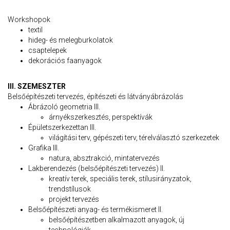
Workshopok
textil
hideg- és melegburkolatok
csaptelepek
dekorációs faanyagok
III. SZEMESZTER
Belsőépítészeti tervezés, építészeti és látványábrázolás
Ábrázoló geometria III.
árnyékszerkesztés, perspektívák
Épületszerkezettan III.
világítási terv, gépészeti terv, térelválasztó szerkezetek
Grafika III.
natura, absztrakció, mintatervezés
Lakberendezés (belsőépítészeti tervezés) II.
kreatív terek, speciális terek, stílusirányzatok,
trendstílusok
projekt tervezés
Belsőépítészeti anyag- és termékismeret II.
belsőépítészetben alkalmazott anyagok, új