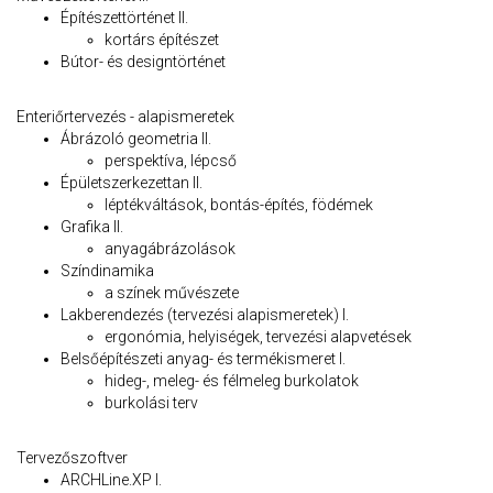
Építészettörténet II.
kortárs építészet
Bútor- és designtörténet
Enteriőrtervezés - alapismeretek
Ábrázoló geometria II.
perspektíva, lépcső
Épületszerkezettan II.
léptékváltások, bontás-építés, födémek
Grafika II.
anyagábrázolások
Színdinamika
a színek művészete
Lakberendezés (tervezési alapismeretek) I.
ergonómia, helyiségek, tervezési alapvetések
Belsőépítészeti anyag- és termékismeret I.
hideg-, meleg- és félmeleg burkolatok
burkolási terv
Tervezőszoftver
ARCHLine.XP I.