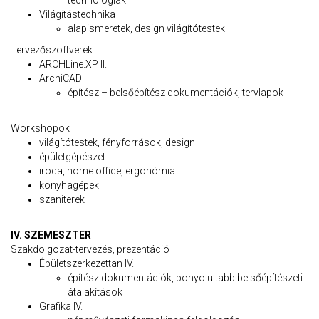
technológiák
Világítástechnika
alapismeretek, design világítótestek
Tervezőszoftverek
ARCHLine.XP II.
ArchiCAD
építész – belsőépítész dokumentációk, tervlapok
Workshopok
világítótestek, fényforrások, design
épületgépészet
iroda, home office, ergonómia
konyhagépek
szaniterek
IV. SZEMESZTER
Szakdolgozat-tervezés, prezentáció
Épületszerkezettan IV.
építész dokumentációk, bonyolultabb belsőépítészeti
átalakítások
Grafika IV.