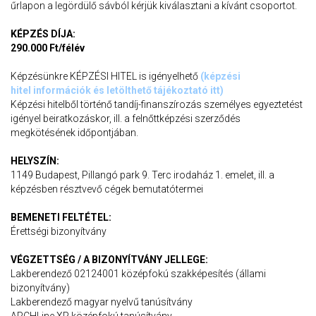
űrlapon a legördülő sávból kérjük kiválasztani a kívánt csoportot.
KÉPZÉS DÍJA:
290.000 Ft/félév
Képzésünkre KÉPZÉSI HITEL is igényelhető
(
képzési
hitel információk és letölthető tájékoztató itt
)
Képzési hitelből történő tandíj-finanszírozás személyes egyeztetést
igényel beiratkozáskor, ill. a felnőttképzési szerződés
megkötésének időpontjában.
HELYSZÍN:
1149 Budapest, Pillangó park 9. Terc irodaház 1. emelet, ill. a
képzésben résztvevő cégek bemutatótermei
BEMENETI FELTÉTEL:
Érettségi bizonyítvány
VÉGZETTSÉG / A BIZONYÍTVÁNY JELLEGE:
Lakberendező 02124001 középfokú szakképesítés (állami
bizonyítvány)
Lakberendező magyar nyelvű tanúsítvány