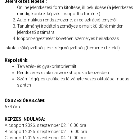
Jelentkezés lépései:
Online jelentkezési form kitöltése, ill. beküldése (a jelentkezés
mindig konkrét képzési csoportba történik)
Automatikus rendszerüzenet a regisztráció tényéről
Tanulmányi irodától személyes e-mailt küldünk minden
jelentkező számára
Időpont-egyeztetést követően személyes beiratkozás
Iskolai előképzettség: érettségi végzettség (bemeneti feltétel)
Képzésünk:
Tervezés- és gyakorlatorientált
Rendszeres szakmai workshopok a képzésben
Számítógépes grafika és látványtervezés oktatása magas
szinten
ÖSSZES ÓRASZÁM:
674 óra
KÉPZÉS INDULÁSA:
A csoport 2026. szeptember 02. 10.00 óra
B csoport 2026. szeptember 02. 16.00 óra
C csoport 2026. szeptember 04. 10.00 óra