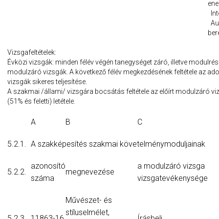
ene
Int
Aud
ber
Vizsgafeltételek:
Évközi vizsgák: minden félév végén tanegységet záró, illetve modulré
modulzáró vizsgák. A következő félév megkezdésének feltétele az adot
vizsgák sikeres teljesítése.
A szakmai /állami/ vizsgára bocsátás feltétele az előírt modulzáró 
(51% és feletti) letétele.
A
B
C
5.2.1.
A szakképesítés szakmai követelménymoduljainak
azonosító
a modulzáró vizsga
5.2.2.
megnevezése
száma
vizsgatevékenysége
Művészet- és
stíluselmélet,
5.2.3.
11863-16
Írásbeli