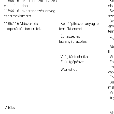
11865-16 Lakberendezői tervezés
Köz
és tanácsadás
sho
11866-16 Lakberendezési anyag-
Szá
és termékismeret
szo
Bel
11867-16 Műszaki és
Belsőépítészeti anyag- és
any
kooperációs ismeretek
termékismeret
ter
Építészeti és
Épü
látványábrázolás
Ábr
III.
Világítástechnika
Vil
Épületgépészet
Épü
Iro
Workshop
er
Épü
Bur
mel
Vil
fén
IV. félév
Mar