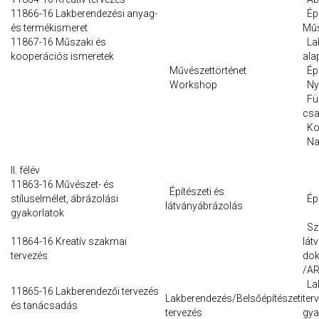
11866-16 Lakberendezési anyag-
Épü
és termékismeret
Műs
11867-16 Műszaki és
Lak
kooperációs ismeretek
ala
Művészettörténet
Épí
Workshop
Nyí
Fü
csa
Ko
Nap
II. félév
11863-16 Művészet- és
Építészeti és
stíluselmélet, ábrázolási
Épü
látványábrázolás
gyakorlatok
Sz
11864-16 Kreatív szakmai
lát
tervezés
dok
/AR
Lak
11865-16 Lakberendezői tervezés
Lakberendezés/Belsőépítészeti
ter
és tanácsadás
tervezés
gya