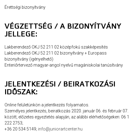
Érettségi bizonyítvány
VÉGZETTSÉG / A BIZONYÍTVÁNY
JELLEGE:
Lakberendező OKJ 52 211 02 középfokú szakképesítés
Lakberendező OKJ 52 211 02 bizonyítvány + Europass
bizonyítvány (igényelhető)
Enteriőrtervező magyar-angol nyelvű magániskolai tanúsítvány
JELENTKEZÉSI / BEIRATKOZÁSI
IDŐSZAK:
Online felületünkön a jelentkezés folyamatos.
Személyes jelentkezés, beiratkozás 2020. január 06. és február 07.
között, előzetes egyeztetés alapján, az alábbi elérhetőségeken: 06 1
222 2753;
+36 20 534 5149;
info@juniorartcenter.hu