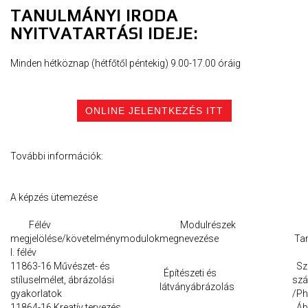
TANULMÁNYI IRODA
NYITVATARTÁSI IDEJE:
Minden hétköznap (hétfőtől péntekig) 9.00-17.00 óráig
ONLINE JELENTKEZÉS ITT
További információk:
A képzés ütemezése
Félév
Modulrészek
megjelölése/követelménymodulok
megnevezése
Ta
I. félév
11863-16 Művészet- és
Sza
Építészeti és
stíluselmélet, ábrázolási
szá
látványábrázolás
gyakorlatok
/Ph
11864-16 Kreatív tervezés
Ábr