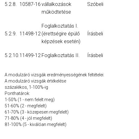
5.2.8.
10587-16
vállalkozások
Szóbeli
működtetése
Foglalkoztatás I.
5.2.9.
11498-12
(érettségire épülő
Írásbeli
képzések esetén)
5.2.10.
11499-12
Foglalkoztatás II.
Írásbeli
A modulzáró vizsgák eredményességének feltételei:
A modulzáró vizsgák értékelése
százalékos, 1-100%-ig
Ponthatárok:
1-50% (1 - nem felelt meg)
51-60% (2 - megfelelt)
61-70% (3 - közepesen megfelelt)
71-80% (4 - jól megfelelt)
81-100% (5 - kiválóan megfelelt)