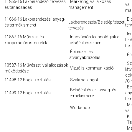
11865-16 Lakberendezői tervezés
Marketing, vállalkozás
vál
és tanácsadás
management
ma
11866-16 Lakberendezési anyag-
Di
Lakberendezés/Belsőépítészeti
és termékismeret
ter
tervezés
In
11867-16 Műszaki és
Innovációs technológiák a
tec
kooperációs ismeretek
belsőépítészetben
bel
Építészeti és
Épü
látványábrázolás
Sz
10587-16 Művészeti vállalkozások
Vizuális kommunikáció
lát
működtetése
dok
11498-12 Foglalkoztatás I.
Szakmai angol
/Ci
Bel
Belsőépítészeti anyag- és
11499-12 Foglalkoztatás II.
any
termékismeret
ter
Mar
Workshop
vál
Kli
Tex
Me