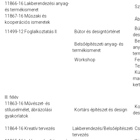
11866-16 Lakberendezési anyag-
Sza
és termékismeret
11867-16 Műszaki és
Ábr
kooperációs ismeretek
Bút
11499-12 Foglalkoztatás II.
Bútor és designtörténet
des
Bel
Belsőépítészeti anyag- és
any
termékismeret
ter
Workshop
Fes
Tex
Kül
ma
ker
III. félév
11863-16 Művészet- és
Kor
stíluselmélet, ábrázolási
Kortárs építészet és design
des
gyakorlatok
11864-16 Kreatív tervezés
Lakberendezés/Belsőépítészeti
Csa
tervezés