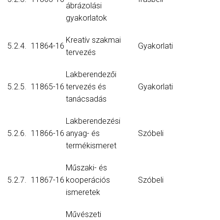
ábrázolási
gyakorlatok
Kreatív szakmai
5.2.4.
11864-16
Gyakorlati
tervezés
Lakberendezői
5.2.5.
11865-16
tervezés és
Gyakorlati
tanácsadás
Lakberendezési
5.2.6.
11866-16
anyag- és
Szóbeli
termékismeret
Műszaki- és
5.2.7.
11867-16
kooperációs
Szóbeli
ismeretek
Művészeti