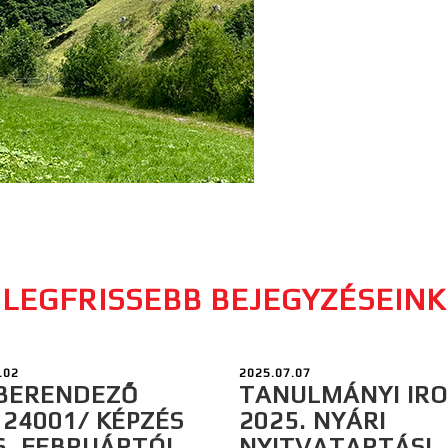
LEGFRISSEBB BEJEGYZÉSEINK
.02
2025.07.07
BERENDEZŐ
TANULMÁNYI IR
124001/ KÉPZÉS
2025. NYÁRI
6. FEBRUÁRTÓL
NYITVATARTÁSI