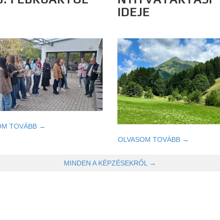
IDEJE
OM TOVÁBB →
OLVASOM TOVÁBB →
MINDEN A KÉPZÉSEKRŐL →