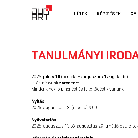
HÍREK
KÉPZÉSEK
GY
TANULMÁNYI IRODA 
2025.
július 18
(péntek) –
augusztus 12-ig
(kedd)
Intézményünk
zárva tart
.
Mindenkinek jó pihenést és feltöltődést kívánunk!
Nyitás
:
2025. augusztus 13. (szerda) 9.00
Nyitvatartás
:
2025. augusztus 13-tól augusztus 29-ig hétfő-csütörtök