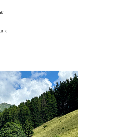
k:
unk: