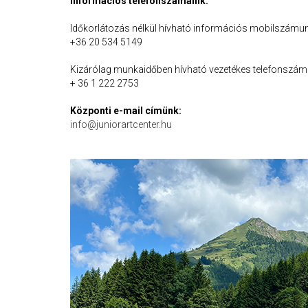
Információs telefonszámaink:
Időkorlátozás nélkül hívható információs mobilszámun
+36 20 534 5149
Kizárólag munkaidőben hívható vezetékes telefonszám
+ 36 1 222 2753
Központi e-mail címünk:
info@juniorartcenter.hu