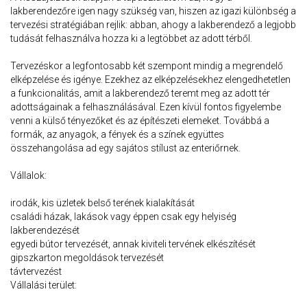
lakberendezőre igen nagy szükség van, hiszen az igazi különbség a
tervezési stratégiában rejlik: abban, ahogy a lakberendező a legjobb
tudását felhasználva hozza ki a legtöbbet az adott térből.
Tervezéskor a legfontosabb két szempont mindig a megrendelő
elképzelése és igénye. Ezekhez az elképzelésekhez elengedhetetlen
a funkcionalitás, amit a lakberendező teremt meg az adott tér
adottságainak a felhasználásával. Ezen kívül fontos figyelembe
venni a külső tényezőket és az építészeti elemeket. Továbbá a
formák, az anyagok, a fények és a színek együttes
összehangolása ad egy sajátos stílust az enteriőrnek.
Vállalok:
irodák, kis üzletek belső terének kialakítását
családi házak, lakások vagy éppen csak egy helyiség
lakberendezését
egyedi bútor tervezését, annak kiviteli tervének elkészítését
gipszkarton megoldások tervezését
távtervezést
Vállalási terület: