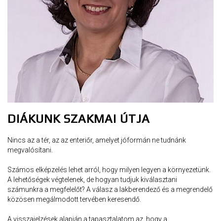
DIÁKUNK SZAKMAI ÚTJA
Nincs az a tér, az az enteriőr, amelyet jóformán ne tudnánk
megvalósítani.
Számos elképzelés lehet arról, hogy milyen legyen a környezetünk.
A lehetőségek végtelenek, de hogyan tudjuk kiválasztani
számunkra a megfelelőt? A válasz a lakberendező és a megrendelő
közösen megálmodott tervében keresendő.
A visszajelzések alapján a tapasztalatom az, hogy a