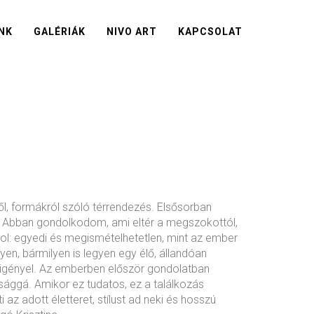
NK
GALÉRIÁK
NIVO ART
KAPCSOLAT
l, formákról szóló térrendezés. Elsősorban
nt. Abban gondolkodom, ami eltér a megszokottól,
ol: egyedi és megismételhetetlen, mint az ember
gyen, bármilyen is legyen egy élő, állandóan
 igényel. Az emberben először gondolatban
ósággá. Amikor ez tudatos, ez a találkozás
 az adott életteret, stílust ad neki és hosszú