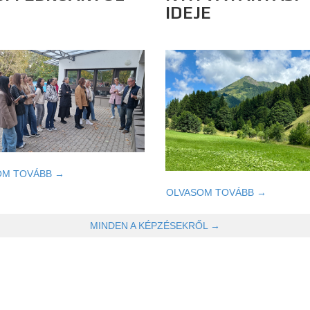
IDEJE
OM TOVÁBB →
OLVASOM TOVÁBB →
MINDEN A KÉPZÉSEKRŐL →