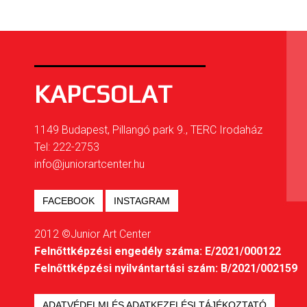
KAPCSOLAT
1149 Budapest, Pillangó park 9., TERC Irodaház
Tel: 222-2753
info@juniorartcenter.hu
FACEBOOK
INSTAGRAM
2012 ©Junior Art Center
Felnőttképzési engedély száma: E/2021/000122
Felnőttképzési nyilvántartási szám: B/2021/002159
ADATVÉDELMI ÉS ADATKEZELÉSI TÁJÉKOZTATÓ