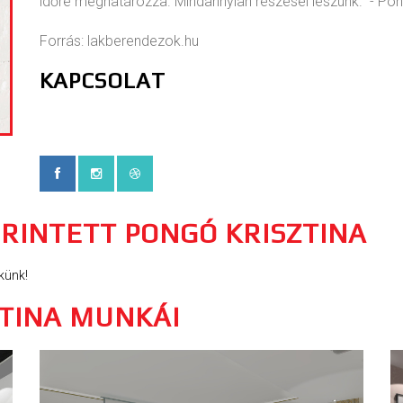
időre meghatározza. Mindannyian részesei leszünk." - Pon
Forrás: lakberendezok.hu
KAPCSOLAT
ÉRINTETT PONGÓ KRISZTINA
künk!
ZTINA MUNKÁI