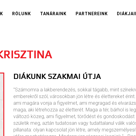
IK
RÓLUNK
TANÁRAINK
PARTNEREINK
DIÁKJAI
KRISZTINA
DIÁKUNK SZAKMAI ÚTJA
"Számomra a lakberendezés, sokkal tágabb, mint színekrő
emberekről szól, városokban jön létre és élettereket éri
ami magára vonja a figyelmet, ami megragad és elvarázs
maga, aki létrehozza az életterét. Maga a tér, bárhol is le
változó közeg, ami figyelmet, törődést és gondoskodást
születik meg, aztán tudatosan vagy tudattalanul válik val
pillanata: olyan kapcsolat jön létre, amely megszemélyesíti