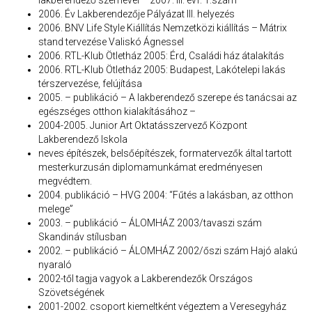
lakberendező szemével – 2007. III. évf. 1.szám
2006. Év Lakberendezője Pályázat III. helyezés
2006. BNV Life Style Kiállítás Nemzetközi kiállítás – Mátrix
stand tervezése Valiskó Ágnessel
2006. RTL-Klub Ötletház 2005: Érd, Családi ház átalakítás
2006. RTL-Klub Ötletház 2005: Budapest, Lakótelepi lakás
térszervezése, felújítása
2005. – publikáció – A lakberendező szerepe és tanácsai az
egészséges otthon kialakításához –
2004-2005. Junior Art Oktatásszervező Központ
Lakberendező Iskola
neves építészek, belsőépítészek, formatervezők által tartott
mesterkurzusán diplomamunkámat eredményesen
megvédtem.
2004. publikáció – HVG 2004: “Fűtés a lakásban, az otthon
melege”
2003. – publikáció – ÁLOMHÁZ 2003/tavaszi szám
Skandináv stílusban
2002. – publikáció – ÁLOMHÁZ 2002/őszi szám Hajó alakú
nyaraló
2002-től tagja vagyok a Lakberendezők Országos
Szövetségének
2001-2002. csoport kiemeltként végeztem a Veresegyház