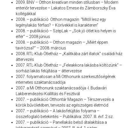
2009. BNV – Otthon kreatívan minden stílusban – Modern
enteriőr tervezése – Lakatos Emese és Zámborszky Éva
kollégákkal
2008. – publikáció  Otthon magazin  “Mitől lesz egy
legénylakás férfias? – Körívekkel is karakteren”
2008. – publikáció – SzépLak – „Sok jó ötlet kis helyen is
elfér” – 2008 június
2008. – publikáció – Otthon magazin – „Miért éppen
tavirózsa?” – 2008. március
2008. RTL-Klub Ötletház – „Kalitkába zárt illatok” családi ház
áttervezés
2007. RTL-Klub Ötletház – „Feleakkora lakásba költözünk” –
sorházi lakás felújítása – áttervezése
2007. folyamatosan a Mi Otthonunk szerkesztőségének
internetes szaktanácsadója
2007. a Mi Otthonunk szaktanácsadója -I. Budavári
Lakberendezési Kiállítás és Fesztivál
2007. – publikáció Otthontár Magazin – Térszervezés a
körök bűvöletében, tervezés az egészséges életmód
2007. – publikáció – A lakásfelújítás folyama –
összefoglaló betekintés – Publikálva: 2007. III. évf. 2.sz.
2007. – publikáció – Panellakás belső átalakítása a