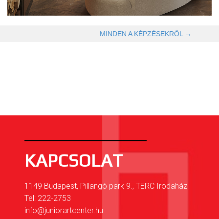
OLVASOM TOVÁBB →
MINDEN A KÉPZÉSEKRŐL →
KAPCSOLAT
1149 Budapest, Pillangó park 9., TERC Irodaház
Tel: 222-2753
info@juniorartcenter.hu