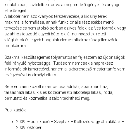
kínálataiban, tiszteletben tartva a megrendelő igényeit és anyagi
lehetőségeit.
A lakótér nem szokványos térszervezése, a kicsiny terek
maximális formálása, annak funkcionális részletekbe menő
tervezése és nem utolsó sorban az íves falak, az íves formák, vagy
az ahhoz igazodó egyedi bútorok, álmennyezetek, rejtett
világítások és egyéb hangulati elemek alkalmazása jellemzőek
munkáimra.
Szakmai készültségemet folyamatosan fejlesztem az újdonságok
felé irányuló nyitottsággal. Tudásom nemcsak a naprakész
információk ismeretével, hanem a lakberendező mester tanfolyam
elvégzésével is elmélyítettem.
Referenciáim között számos családi ház, apartman ház,
társasházi lakás, kis és középméretű lakótelepi lakás, iroda,
bemutató és kozmetikai szalon tekinthető meg.
Publikációk:
2009. – publikáció – SzépLak – Költözés vagy átalakítás? –
2009. október