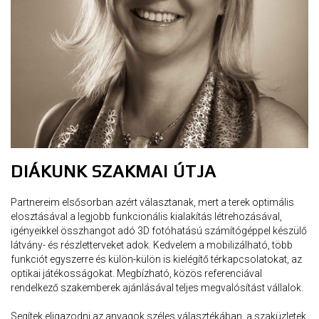
DIÁKUNK SZAKMAI ÚTJA
Partnereim elsősorban azért választanak, mert a terek optimális
elosztásával a legjobb funkcionális kialakítás létrehozásával,
igényeikkel összhangot adó 3D fotóhatású számítógéppel készülő
látvány- és részletterveket adok. Kedvelem a mobilizálható, több
funkciót egyszerre és külön-külön is kielégítő térkapcsolatokat, az
optikai játékosságokat. Megbízható, közös referenciával
rendelkező szakemberek ajánlásával teljes megvalósítást vállalok.
Segítek eligazodni az anyagok széles választékában, a szaküzletek