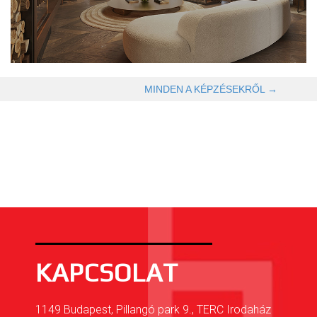
OLVASOM TOVÁBB →
MINDEN A KÉPZÉSEKRŐL →
KAPCSOLAT
1149 Budapest, Pillangó park 9., TERC Irodaház