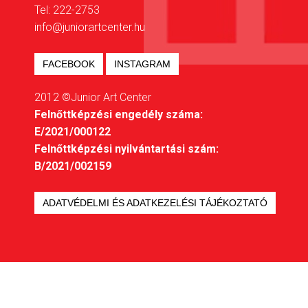
Tel: 222-2753
info@juniorartcenter.hu
FACEBOOK
INSTAGRAM
2012 ©Junior Art Center
Felnőttképzési engedély száma:
E/2021/000122
Felnőttképzési nyilvántartási szám:
B/2021/002159
ADATVÉDELMI ÉS ADATKEZELÉSI TÁJÉKOZTATÓ