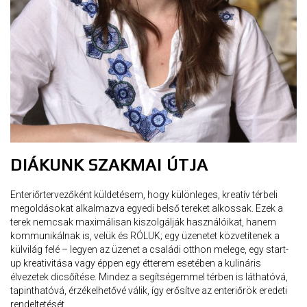
DIÁKUNK SZAKMAI ÚTJA
Enteriőrtervezőként küldetésem, hogy különleges, kreatív térbeli
megoldásokat alkalmazva egyedi belső tereket alkossak. Ezek a
terek nemcsak maximálisan kiszolgálják használóikat, hanem
kommunikálnak is, velük és RÓLUK; egy üzenetet közvetítenek a
külvilág felé – legyen az üzenet a családi otthon melege, egy start-
up kreativitása vagy éppen egy étterem esetében a kulináris
élvezetek dicsőítése. Mindez a segítségemmel térben is láthatóvá,
tapinthatóvá, érzékelhetővé válik, így erősítve az enteriőrök eredeti
rendeltetését.