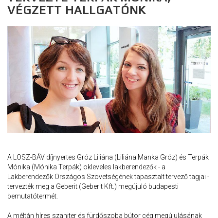
VÉGZETT HALLGATÓNK
A LOSZ-BÁV díjnyertes Gróz Liliána (Liliána Manka Gróz) és Terpák
Mónika (Mónika Terpák) okleveles lakberendezők - a
Lakberendezők Országos Szövetségének tapasztalt tervező tagjai -
tervezték meg a Geberit (Geberit Kft.) megújuló budapesti
bemutatótermét.
A méltán híres szaniter és fürdőszoba bútor cég megújulásának