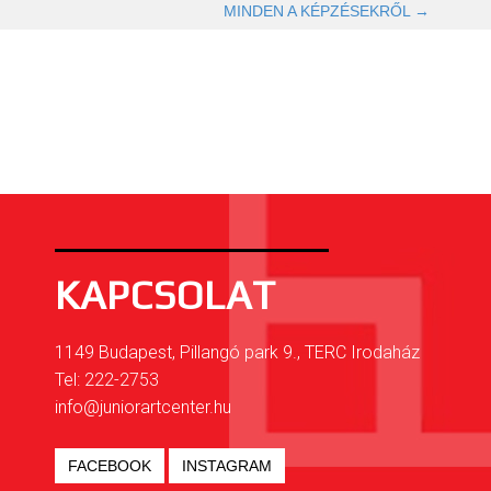
OLVASOM TOVÁBB →
MINDEN A KÉPZÉSEKRŐL →
KAPCSOLAT
1149 Budapest, Pillangó park 9., TERC Irodaház
Tel: 222-2753
info@juniorartcenter.hu
FACEBOOK
INSTAGRAM