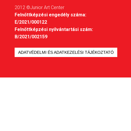
2012 ©Junior Art Center
Felnőttképzési engedély száma:
E/2021/000122
Felnőttképzési nyilvántartási szám:
B/2021/002159
ADATVÉDELMI ÉS ADATKEZELÉSI TÁJÉKOZTATÓ