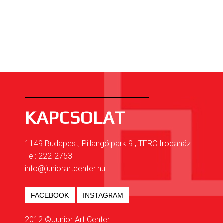
KAPCSOLAT
1149 Budapest, Pillangó park 9., TERC Irodaház
Tel: 222-2753
info@juniorartcenter.hu
FACEBOOK
INSTAGRAM
2012 ©Junior Art Center