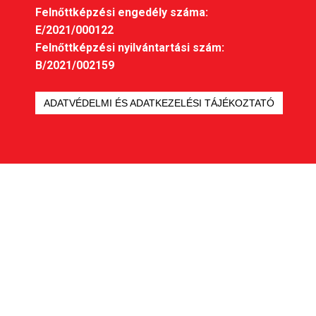
Felnőttképzési engedély száma:
E/2021/000122
Felnőttképzési nyilvántartási szám:
B/2021/002159
ADATVÉDELMI ÉS ADATKEZELÉSI TÁJÉKOZTATÓ