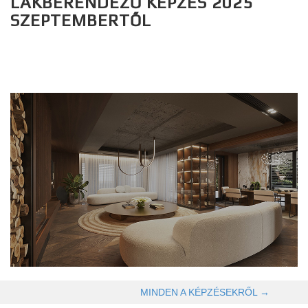
LAKBERENDEZŐ KÉPZÉS 2025
SZEPTEMBERTŐL
OLVASOM TOVÁBB →
MINDEN A KÉPZÉSEKRŐL →