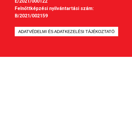
E/2021/000122
Felnőttképzési nyilvántartási szám:
B/2021/002159
ADATVÉDELMI ÉS ADATKEZELÉSI TÁJÉKOZTATÓ