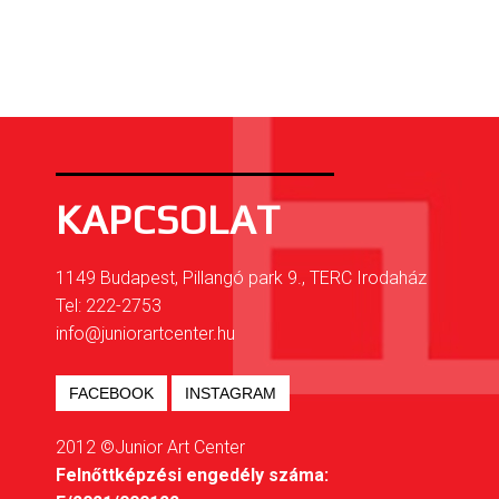
KAPCSOLAT
1149 Budapest, Pillangó park 9., TERC Irodaház
Tel: 222-2753
info@juniorartcenter.hu
FACEBOOK
INSTAGRAM
2012 ©Junior Art Center
Felnőttképzési engedély száma: