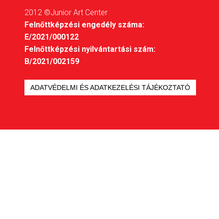
2012 ©Junior Art Center
Felnőttképzési engedély száma:
E/2021/000122
Felnőttképzési nyilvántartási szám:
B/2021/002159
ADATVÉDELMI ÉS ADATKEZELÉSI TÁJÉKOZTATÓ