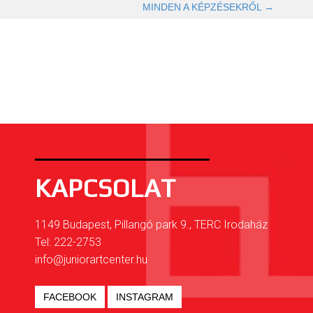
OLVASOM TOVÁBB →
MINDEN A KÉPZÉSEKRŐL →
KAPCSOLAT
1149 Budapest, Pillangó park 9., TERC Irodaház
Tel: 222-2753
info@juniorartcenter.hu
FACEBOOK
INSTAGRAM