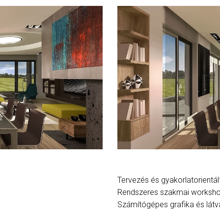
Tervezés és gyakorlatorientál
Rendszeres szakmai worksho
Számítógépes grafika és látv