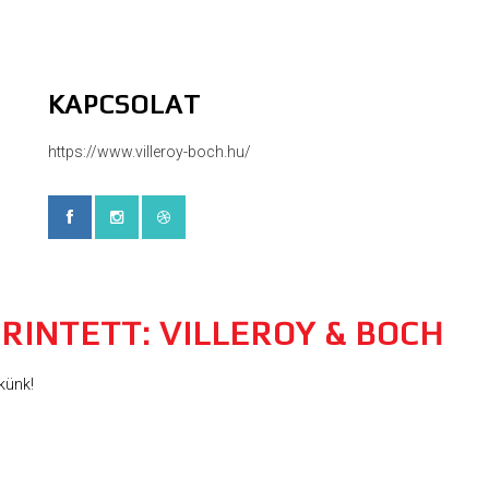
KAPCSOLAT
https://www.villeroy-boch.hu/
RINTETT: VILLEROY & BOCH
künk!