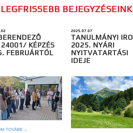
LEGFRISSEBB BEJEGYZÉSEINK
.02
2025.07.07
BERENDEZŐ
TANULMÁNYI IR
124001/ KÉPZÉS
2025. NYÁRI
6. FEBRUÁRTÓL
NYITVATARTÁSI
IDEJE
OM TOVÁBB →