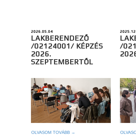
2026.05.04
2025.12
LAKBERENDEZŐ
LAK
/02124001/ KÉPZÉS
/02
2026.
202
SZEPTEMBERTŐL
OLVASOM TOVÁBB →
OLVAS