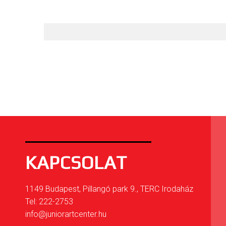
KAPCSOLAT
1149 Budapest, Pillangó park 9., TERC Irodaház
Tel: 222-2753
info@juniorartcenter.hu