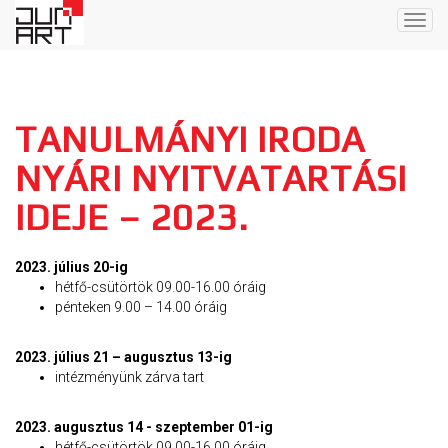
Togg
navig
TANULMÁNYI IRODA
NYÁRI NYITVATARTÁSI
IDEJE – 2023.
2023. július 20-ig
hétfő-csütörtök 09.00-16.00 óráig
pénteken 9.00 – 14.00 óráig
2023. július 21 – augusztus 13-ig
intézményünk zárva tart
2023. augusztus 14 - szeptember 01-ig
hétfő-csütörtök 09.00-16.00 óráig