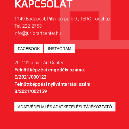
KAPCSOLAT
1149 Budapest, Pillangó park 9., TERC Irodaház
Tel: 222-2753
info@juniorartcenter.hu
FACEBOOK
INSTAGRAM
2012 ©Junior Art Center
Felnőttképzési engedély száma:
E/2021/000122
Felnőttképzési nyilvántartási szám:
B/2021/002159
ADATVÉDELMI ÉS ADATKEZELÉSI TÁJÉKOZTATÓ