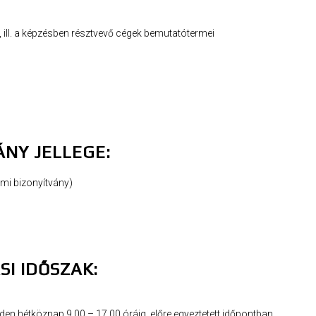
, ill. a képzésben résztvevő cégek bemutatótermei
ÁNY JELLEGE:
mi bizonyítvány)
SI IDŐSZAK:
nden hétköznap 9.00 – 17.00 óráig, előre egyeztetett időpontban