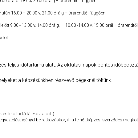
.00 órától 18.00/20.00 óráig – órarendtől függően
lután 16.00 – 20.00 v. 21.00 óráig – órarendtől függően
előtt 9.00 - 13.00 v. 14.00 óráig, ill. 10.00 -14.00 v. 15.00 órái – órarendt
ortot.
és teljes időtartama alatt. Az oktatási napok pontos időbeoszt
melyeket a képzésünkben részvevő cégeknél töltünk.
és letölthető tájékoztató itt
)
 egyeztetést igényel beiratkozáskor, ill. a felnőttképzési szerződés megk