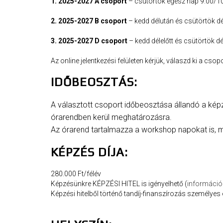
1. 2025-2027 A csoport
– csütörtök egész nap 9.00/10
2. 2025-2027 B csoport
– kedd délután és csütörtök dé
3. 2025-2027 D csoport
– kedd délelőtt és csütörtök dél
Az online jelentkezési felületen kérjük, válaszd ki a csop
IDŐBEOSZTÁS:
A választott csoport időbeosztása állandó a képz
órarendben kerül meghatározásra.
Az órarend tartalmazza a workshop napokat is, 
KÉPZÉS DÍJA:
280.000 Ft/félév
Képzésünkre KÉPZÉSI HITEL is igényelhető (
információk 
Képzési hitelből történő tandíj-finanszírozás személyes