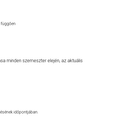
ől függően
ása minden szemeszter elején, az aktuális
ötésének időpontjában.