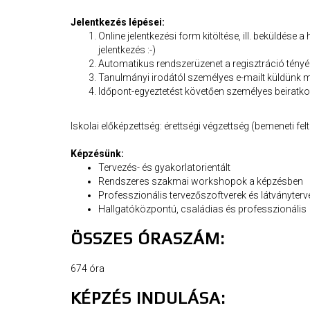
Jelentkezés lépései:
Online jelentkezési form kitöltése, ill. beküldése
jelentkezés :-)
Automatikus rendszerüzenet a regisztráció tényé
Tanulmányi irodától személyes e-mailt küldünk 
Időpont-egyeztetést követően személyes beiratk
Iskolai előképzettség: érettségi végzettség (bemeneti felt
Képzésünk:
Tervezés- és gyakorlatorientált
Rendszeres szakmai workshopok a képzésben
Professzionális tervezőszoftverek és látványter
Hallgatóközpontú, családias és professzionális
ÖSSZES ÓRASZÁM:
674 óra
KÉPZÉS INDULÁSA: