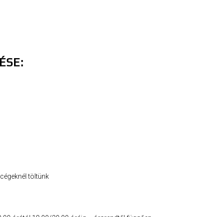
ÉSE:
cégeknél töltünk